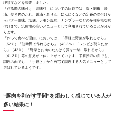
理頻度などを調査しました。
「作る際の味付け・調味料」についての回答では、塩・胡椒、醤
油、焼き肉のたれ、醤油・みりん、にんにくなどの定番の味付けか
らバター風味、塩麹、レモン風味、ナンプラーなどの多種多様な味
付けまで、汎用性の高いメニューとして利用されていることが分か
ります。
「作って食べる理由」においては、「手軽に野菜が取れるから」
（52％）「短時間で作れるから」（46.3％）「レシピが簡単だか
ら」（42％） 「野菜とお肉のたんぱく質を一緒に取れるから」
（41.2％）等の意見が上位に上がっています。栄養摂取の面でも、
調理の面でも、「手軽さ」から自宅で調理する人気メニューとして
選ばれているようです。
“豚肉を剥がす手間”を煩わしく感じている人が
多い結果に！