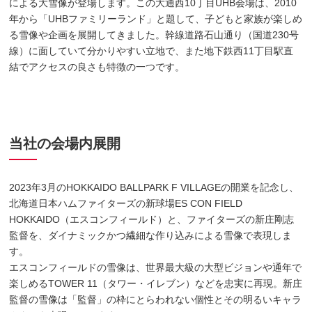
による大雪像が登場します。この大通西10丁目UHB会場は、2010
年から「UHBファミリーランド」と題して、子どもと家族が楽しめ
る雪像や企画を展開してきました。幹線道路石山通り（国道230号
線）に面していて分かりやすい立地で、また地下鉄西11丁目駅直
結でアクセスの良さも特徴の一つです。
当社の会場内展開
2023年3月のHOKKAIDO BALLPARK F VILLAGEの開業を記念し、
北海道日本ハムファイターズの新球場ES CON FIELD
HOKKAIDO（エスコンフィールド）と、ファイターズの新庄剛志
監督を、ダイナミックかつ繊細な作り込みによる雪像で表現しま
す。
エスコンフィールドの雪像は、世界最大級の大型ビジョンや通年で
楽しめるTOWER 11（タワー・イレブン）などを忠実に再現。新庄
監督の雪像は「監督」の枠にとらわれない個性とその明るいキャラ