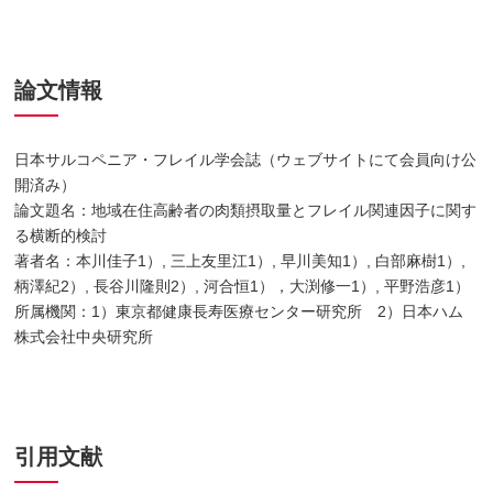
論文情報
日本サルコペニア・フレイル学会誌（ウェブサイトにて会員向け公
開済み）
論文題名：地域在住高齢者の肉類摂取量とフレイル関連因子に関す
る横断的検討
著者名：本川佳子1）, 三上友里江1）, 早川美知1）, 白部麻樹1）,
柄澤紀2）, 長谷川隆則2）, 河合恒1），大渕修一1）, 平野浩彦1）
所属機関：1）東京都健康長寿医療センター研究所 2）日本ハム
株式会社中央研究所
引用文献