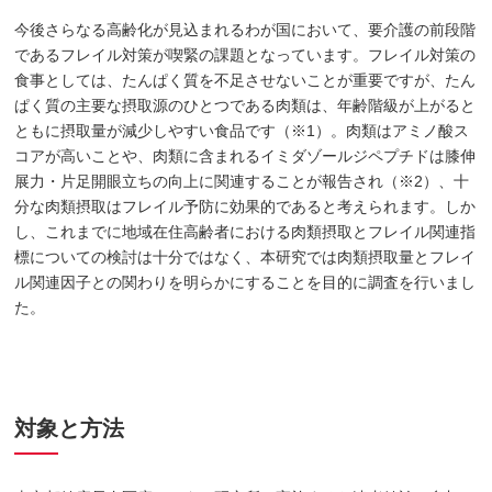
今後さらなる高齢化が見込まれるわが国において、要介護の前段階
であるフレイル対策が喫緊の課題となっています。フレイル対策の
食事としては、たんぱく質を不足させないことが重要ですが、たん
ぱく質の主要な摂取源のひとつである肉類は、年齢階級が上がると
ともに摂取量が減少しやすい食品です（※1）。肉類はアミノ酸ス
コアが高いことや、肉類に含まれるイミダゾールジペプチドは膝伸
展力・片足開眼立ちの向上に関連することが報告され（※2）、十
分な肉類摂取はフレイル予防に効果的であると考えられます。しか
し、これまでに地域在住高齢者における肉類摂取とフレイル関連指
標についての検討は十分ではなく、本研究では肉類摂取量とフレイ
ル関連因子との関わりを明らかにすることを目的に調査を行いまし
た。
対象と方法