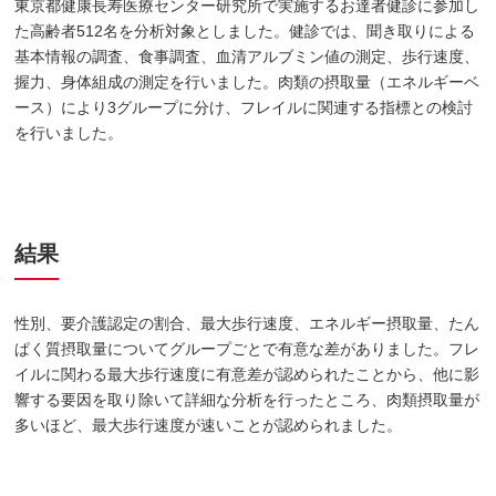
東京都健康長寿医療センター研究所で実施するお達者健診に参加し
た高齢者512名を分析対象としました。健診では、聞き取りによる
基本情報の調査、食事調査、血清アルブミン値の測定、歩行速度、
握力、身体組成の測定を行いました。肉類の摂取量（エネルギーベ
ース）により3グループに分け、フレイルに関連する指標との検討
を行いました。
結果
性別、要介護認定の割合、最大歩行速度、エネルギー摂取量、たん
ぱく質摂取量についてグループごとで有意な差がありました。フレ
イルに関わる最大歩行速度に有意差が認められたことから、他に影
響する要因を取り除いて詳細な分析を行ったところ、肉類摂取量が
多いほど、最大歩行速度が速いことが認められました。