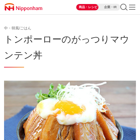
商品・レシピ
企業・IR
中・韓風/ごはん
トンポーローのがっつりマウ
ンテン丼