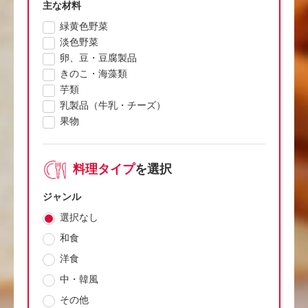
主な材料
緑黄色野菜
淡色野菜
卵、豆・豆腐製品
きのこ・海藻類
芋類
乳製品（牛乳・チーズ）
果物
料理タイプ
を選択
ジャンル
選択なし
和食
洋食
中・韓風
その他