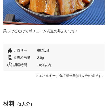
乗っけるだけでボリューム満点の丼ぶりです♪
カロリー
687kcal
食塩相当量
2.0g
調理時間
10分以内
エネルギー、食塩相当量は1人分の値です。
材料
（1人分）