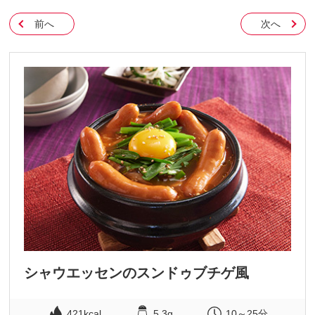
前へ
次へ
シャウエッセンのスンドゥブチゲ風
421kcal
5.3g
10～25分