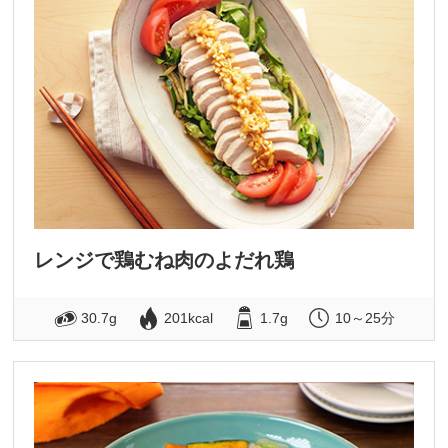
レンジで鶏むね肉のよだれ鶏
30.7g
201kcal
1.7g
10～25分