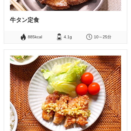
牛タン定食
885kcal
4.1g
10～25分