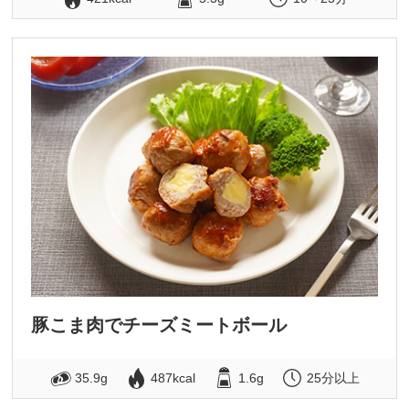
豚こま肉でチーズミートボール
35.9g
487kcal
1.6g
25分以上