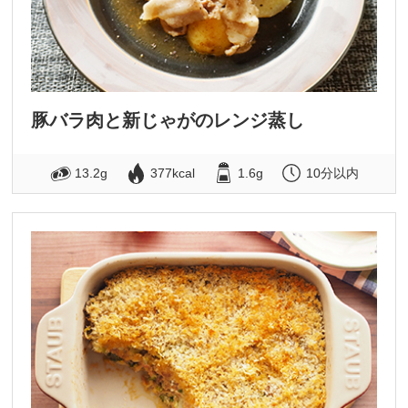
豚バラ肉と新じゃがのレンジ蒸し
13.2g
377kcal
1.6g
10分以内