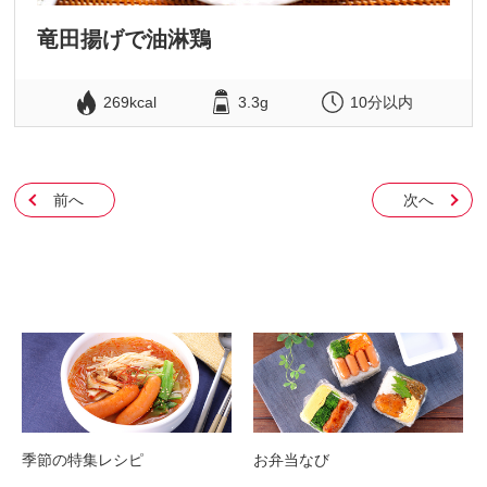
竜田揚げで油淋鶏
269kcal
3.3g
10分以内
前へ
次へ
季節の特集レシピ
お弁当なび