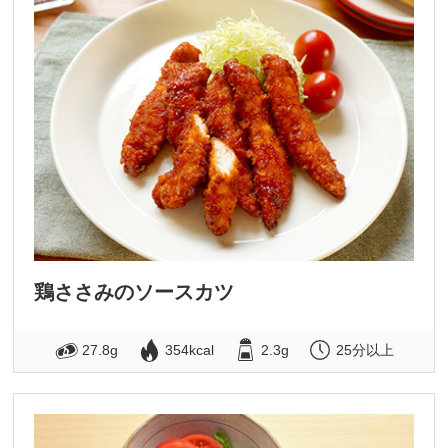
鶏ささみのソースカツ
27.8g
354kcal
2.3g
25分以上