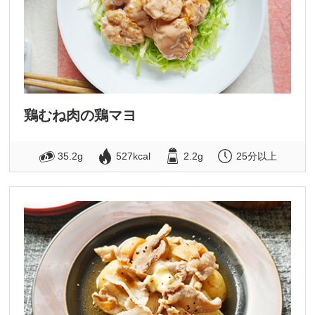
鶏むね肉の鶏マヨ
35.2g
527kcal
2.2g
25分以上