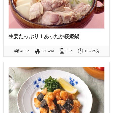
生姜たっぷり！あったか桜姫鍋
40.6g
530kcal
3.6g
10～25分