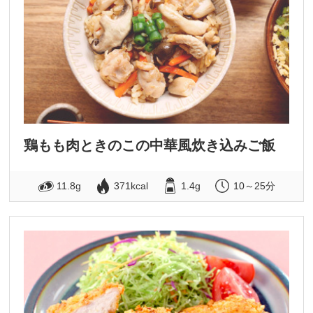
鶏もも肉ときのこの中華風炊き込みご飯
11.8g
371kcal
1.4g
10～25分