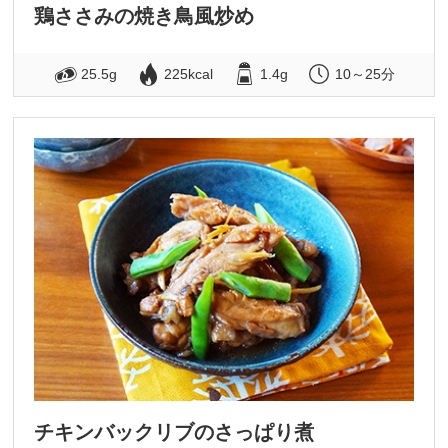
鶏ささみの焼き鳥風炒め
25.5g
225kcal
1.4g
10～25分
チキンバックリブのさっぱり煮