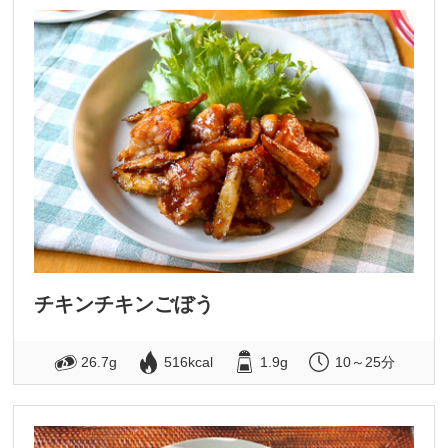
チキンチキンごぼう
26.7g
516kcal
1.9g
10～25分