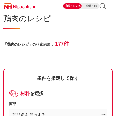
商品・レシピ
企業・IR
鶏肉のレシピ
177件
「鶏肉のレシピ」の
検索結果：
条件を指定して探す
材料
を選択
商品