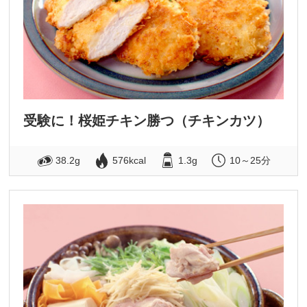
受験に！桜姫チキン勝つ（チキンカツ）
38.2g
576kcal
1.3g
10～25分