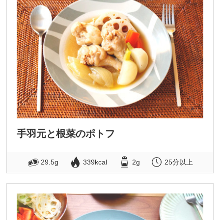
手羽元と根菜のポトフ
29.5g
339kcal
2g
25分以上