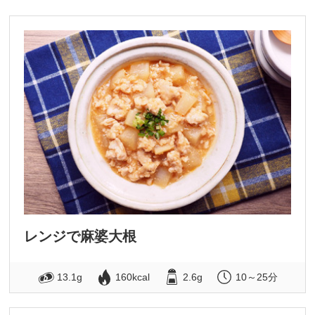
レンジで麻婆大根
13.1g
160kcal
2.6g
10～25分