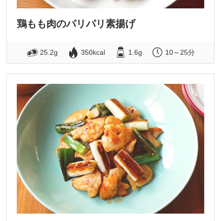
鶏もも肉のパリパリ素揚げ
25.2g
350kcal
1.6g
10～25分