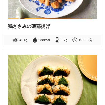
鶏ささみの磯部揚げ
31.4g
288kcal
1.7g
10～25分