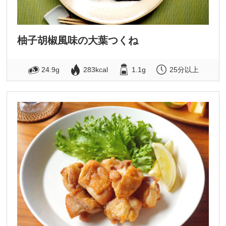
柚子胡椒風味の大葉つくね
24.9g
283kcal
1.1g
25分以上