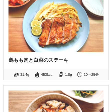
鶏もも肉と白菜のステーキ
31.4g
453kcal
1.8g
10～25分