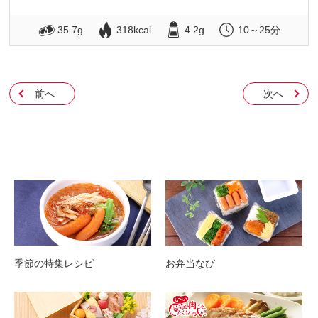
35.7g
318kcal
4.2g
10～25分
前へ
次へ
季節の特集レシピ
お弁当なび