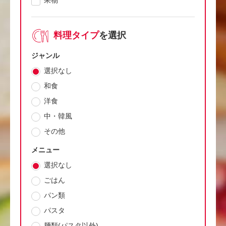
果物
料理タイプ
を選択
ジャンル
選択なし
和食
洋食
中・韓風
その他
メニュー
選択なし
ごはん
パン類
パスタ
麺類(パスタ以外)