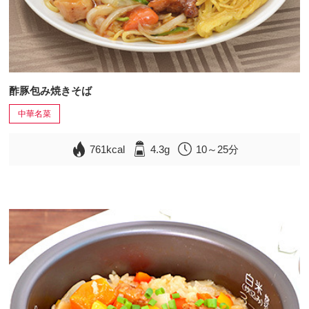
酢豚包み焼きそば
中華名菜
761kcal
4.3g
10～25分