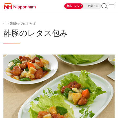
商品・レシピ
企業・IR
中・韓風/サブのおかず
酢豚のレタス包み