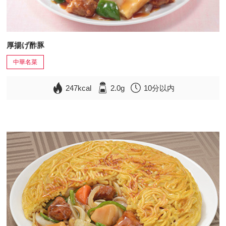
厚揚げ酢豚
中華名菜
247kcal
2.0g
10分以内