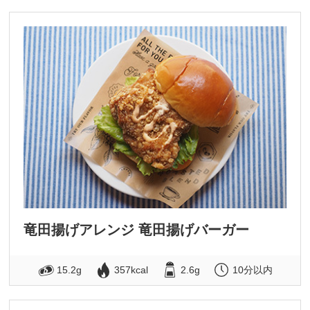
竜田揚げアレンジ 竜田揚げバーガー
15.2g
357kcal
2.6g
10分以内