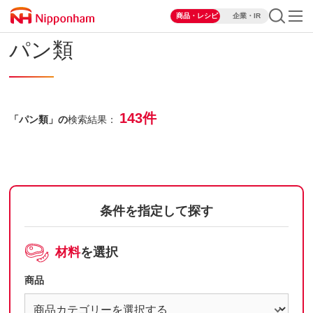
商品・レシピ
企業・IR
パン類
143件
「パン類」の
検索結果：
条件を指定して探す
材料
を選択
商品