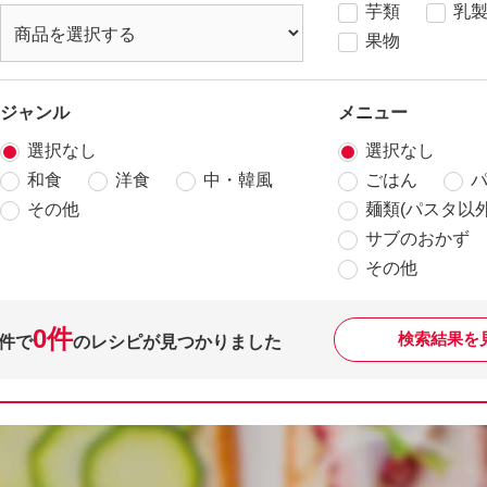
芋類
乳
果物
ジャンル
メニュー
選択なし
選択なし
和食
洋食
中・韓風
ごはん
その他
麺類(パスタ以外
サブのおかず
その他
0件
検索結果を
件で
のレシピが見つかりました