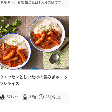
ネルギー、食塩相当量は1人分の値です。
ウエッセンとしいたけの旨みぎゅ～っ
ヤシライス
671kcal
3.5g
25分以上