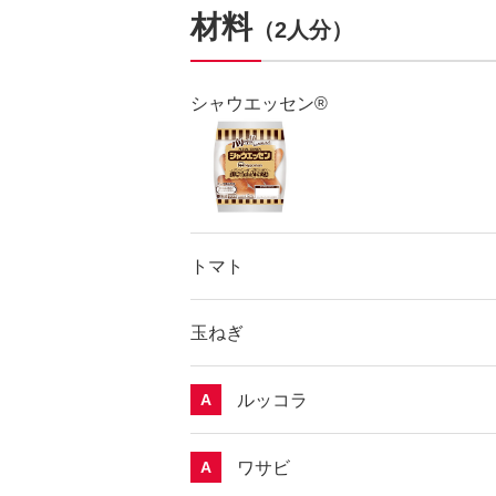
材料
（2人分）
シャウエッセン®
トマト
玉ねぎ
ルッコラ
A
ワサビ
A