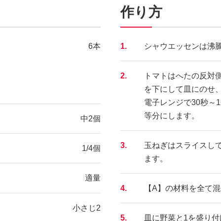
作り方
6本
1.
シャウエッセンは沸
2.
トマトはへたの反対
を下にして皿にのせ、
電子レンジで30秒～
等分にします。
中2個
3.
玉ねぎはスライスし
1/4個
ます。
適量
4.
【A】の材料を全て
小さじ2
5.
皿に野菜と1を盛り付