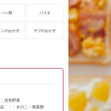
パン類
パスタ
インのおかず
サブのおかず
淡色野菜
品
きのこ・海藻類