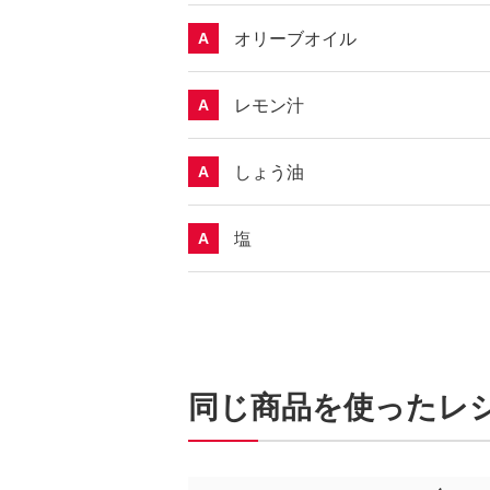
オリーブオイル
A
レモン汁
A
しょう油
A
塩
A
同じ商品を使ったレ