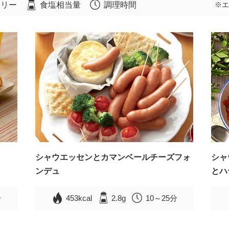
ロリー
食塩相当量
調理時間
※エ
シャウエッセンとカマンベールチーズフォ
シャ
ンデュ
とハ
分
453kcal
2.8g
10～25分