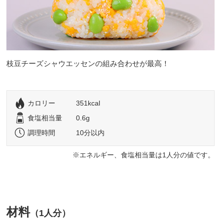
枝豆チーズシャウエッセンの組み合わせが最高！
カロリー
351kcal
食塩相当量
0.6g
調理時間
10分以内
エネルギー、食塩相当量は1人分の値です。
材料
（1人分）