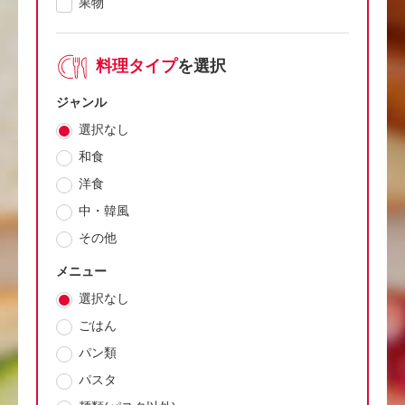
果物
料理タイプ
を選択
ジャンル
選択なし
和食
洋食
中・韓風
その他
メニュー
選択なし
ごはん
パン類
パスタ