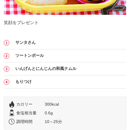
笑顔をプレゼント
サンタさん
ツートンボール
いんげんとにんじんの和風ナムル
もりつけ
カロリー
300kcal
食塩相当量
0.6g
調理時間
10～25分