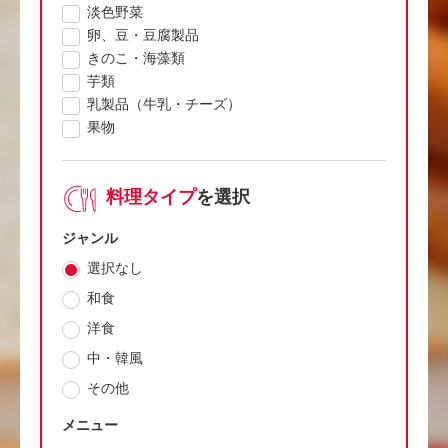
淡色野菜
卵、豆・豆腐製品
きのこ・海藻類
芋類
乳製品（牛乳・チーズ）
果物
料理タイプ
を選択
ジャンル
選択なし
和食
洋食
中・韓風
その他
メニュー