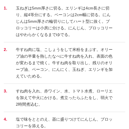
1.
玉ねぎは5mm厚さに切る。エリンギは4cm長さに切
り、縦4等分にする。ベーコンは2cm幅に切る。にん
じんは5mm厚さの輪切りにしてハート型に抜く。ブ
ロッコリーは小房に分ける。にんじん、ブロッコリー
はやわらかくなるまでゆでる。
2.
牛すね肉に塩、こしょうをして米粉をまぶす。オリー
ブ油の半量を熱したなべに牛すね肉を入れ、表面の色
が変わるまで焼く。牛すね肉を取り出し、残りのオリ
ーブ油、ベーコン、にんにく、玉ねぎ、エリンギを加
えていためる。
3.
すね肉を入れ、赤ワイン、水、トマト水煮、ローリエ
を加えて中火にかける。煮立ったらふたをし、弱火で
2時間煮込む。
4.
塩で味をととのえ、器に盛りつけてにんじん、ブロッ
コリーを添える。