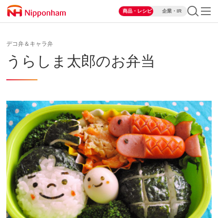
商品・レシピ
企業・IR
デコ弁＆キャラ弁
うらしま太郎のお弁当