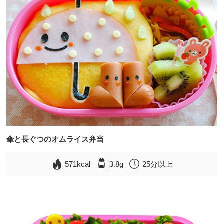
傘と長ぐつのオムライス弁当
571kcal
3.8g
25分以上