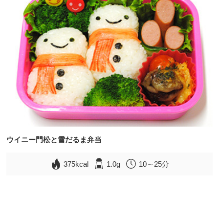
ウイニー門松と雪だるま弁当
375kcal
1.0g
10～25分