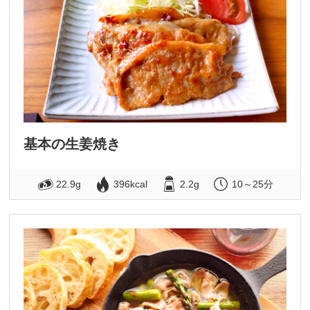
基本の生姜焼き
22.9g
396kcal
2.2g
10～25分