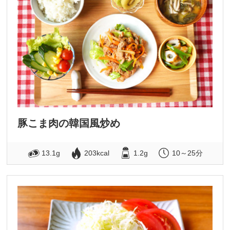
豚こま肉の韓国風炒め
13.1g
203kcal
1.2g
10～25分