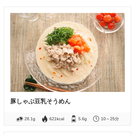
豚しゃぶ豆乳そうめん
28.1g
621kcal
5.6g
10～25分