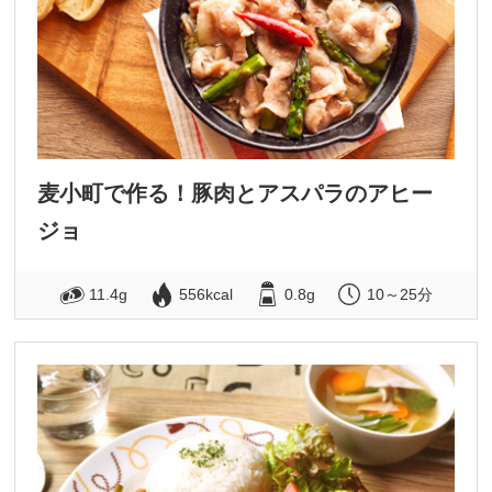
麦小町で作る！豚肉とアスパラのアヒー
ジョ
11.4g
556kcal
0.8g
10～25分