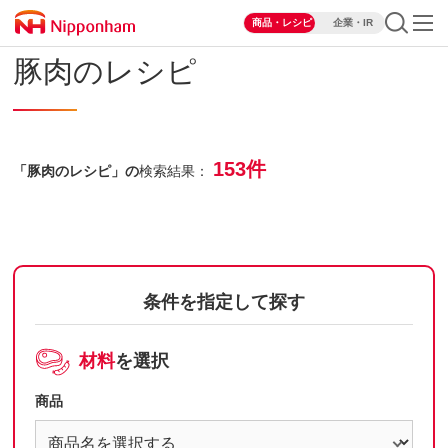
商品・レシピ
企業・IR
豚肉のレシピ
153件
「豚肉のレシピ」の
検索結果：
条件を指定して探す
材料
を選択
商品