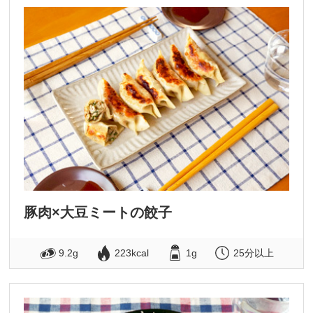
豚肉×大豆ミートの餃子
9.2g
223kcal
1g
25分以上