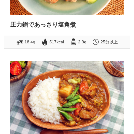
圧力鍋であっさり塩角煮
18.4g
517kcal
2.9g
25分以上