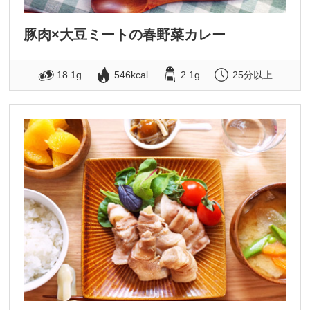
豚肉×大豆ミートの春野菜カレー
18.1g
546kcal
2.1g
25分以上