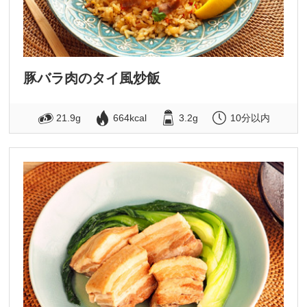
豚バラ肉のタイ風炒飯
21.9g
664kcal
3.2g
10分以内