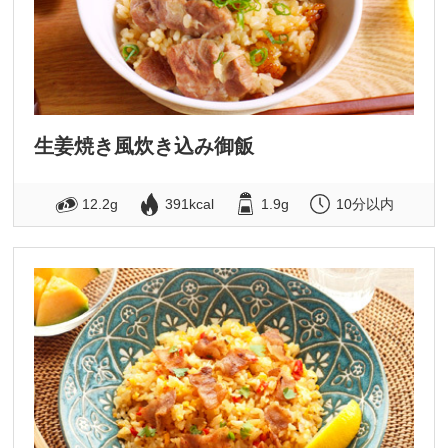
生姜焼き風炊き込み御飯
12.2g
391kcal
1.9g
10分以内