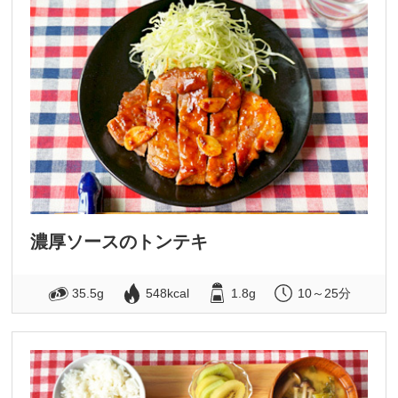
濃厚ソースのトンテキ
35.5g
548kcal
1.8g
10～25分