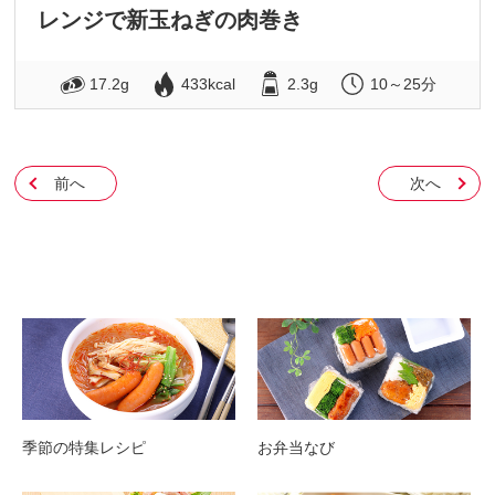
レンジで新玉ねぎの肉巻き
17.2g
433kcal
2.3g
10～25分
前へ
次へ
季節の特集レシピ
お弁当なび