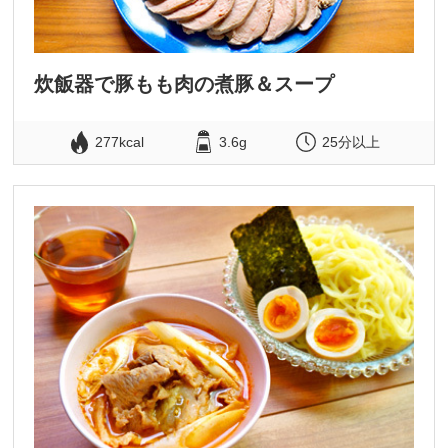
炊飯器で豚もも肉の煮豚＆スープ
277kcal
3.6g
25分以上