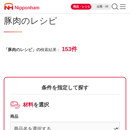
商品・レシピ
企業・IR
豚肉のレシピ
153件
「豚肉のレシピ」の
検索結果：
条件を指定して探す
材料
を選択
商品