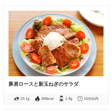
豚肩ロースと新玉ねぎのサラダ
23.1g
366kcal
1.9g
10分以内