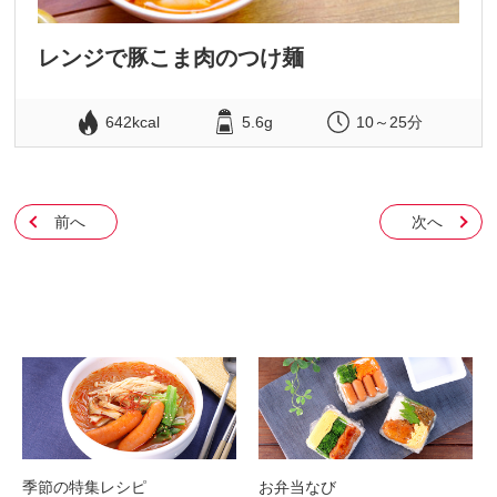
レンジで豚こま肉のつけ麺
642kcal
5.6g
10～25分
前へ
次へ
季節の特集レシピ
お弁当なび