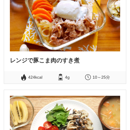
レンジで豚こま肉のすき煮
424kcal
4g
10～25分