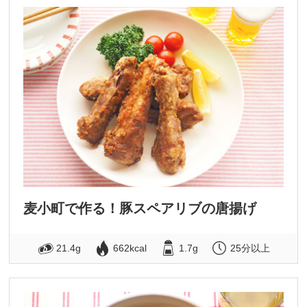
麦小町で作る！豚スペアリブの唐揚げ
21.4g
662kcal
1.7g
25分以上