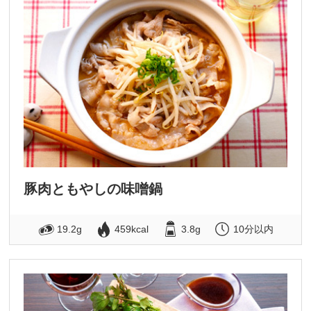
豚肉ともやしの味噌鍋
19.2g
459kcal
3.8g
10分以内