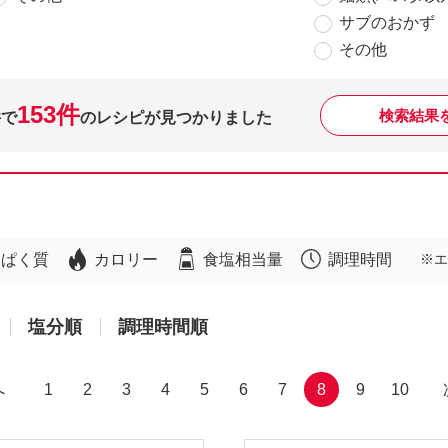
サブのおかず
その他
153件
検索結果
件で
のレシピが見つかりました
んぱく質
カロリー
食塩相当量
調理時間
※エ
塩分順
調理時間順
へ
1
2
3
4
5
6
7
8
9
10