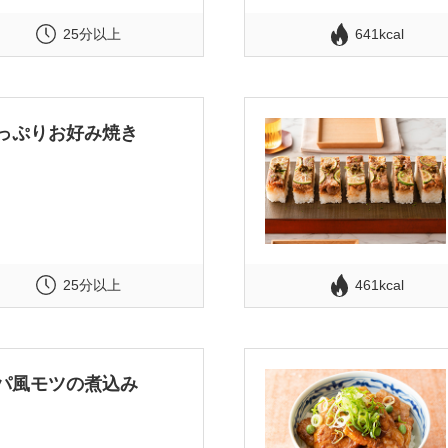
25分以上
641kcal
っぷりお好み焼き
25分以上
461kcal
パ風モツの煮込み