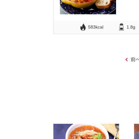
583kcal
1.8g
前