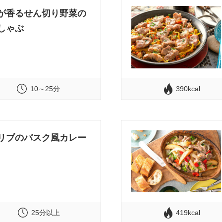
が香るせん切り野菜の
しゃぶ
10～25分
390kcal
リブのバスク風カレー
25分以上
419kcal