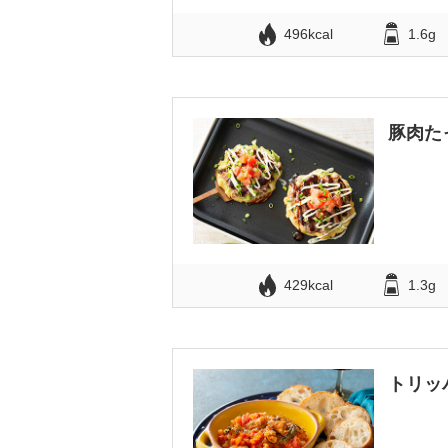
496kcal
1.6g
豚肉た
429kcal
1.3g
トリッ