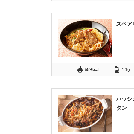
スペア
659kcal
4.1g
ハッシ
タン