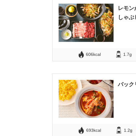
レモン
しゃぶ
606kcal
1.7g
バック
693kcal
1.2g