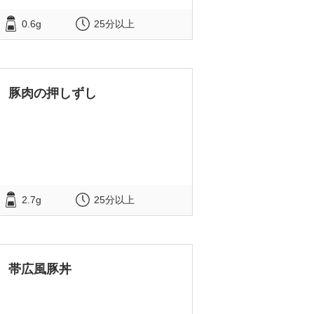
0.6g
25分以上
豚肉の押しずし
2.7g
25分以上
帯広風豚丼