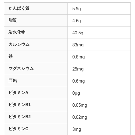
たんぱく質
5.9g
脂質
4.6g
炭水化物
40.5g
カルシウム
83mg
鉄
0.8mg
マグネシウム
25mg
亜鉛
0.6mg
ビタミンA
0μg
ビタミンB1
0.05mg
ビタミンB2
0.02mg
ビタミンC
3mg