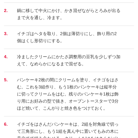
2.
鍋に移して中火にかけ、かき混ぜながらとろみが出る
まで火を通し、冷ます。
3.
イチゴはヘタを取り、2個は薄切りにし、飾り用の2
個はくし形切りにする。
4.
冷ましたクリームにかたさ調整用の豆乳を少しずつ加
えて、なめらかになるまで混ぜる。
5.
パンケーキ2枚の間にクリームを塗り、イチゴをはさ
む。これを3組作り、もう1枚のパンケーキは縦半分
に切ってクリームをはむ。残りのパンケーキ1枚は飾
り用にお好みの型で抜き、オーブントースターで3分
ほど焼いて、こんがりと焼き色をつけておく。
6.
イチゴをはさんだパンケーキは、2組を対角線で切っ
て三角形にし、もう1組を真ん中に置いてもみの木に