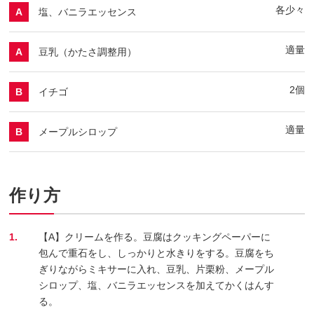
各少々
塩、バニラエッセンス
A
適量
豆乳（かたさ調整用）
A
2個
イチゴ
B
適量
メープルシロップ
B
作り方
1.
【A】クリームを作る。豆腐はクッキングペーパーに
包んで重石をし、しっかりと水きりをする。豆腐をち
ぎりながらミキサーに入れ、豆乳、片栗粉、メープル
シロップ、塩、バニラエッセンスを加えてかくはんす
る。