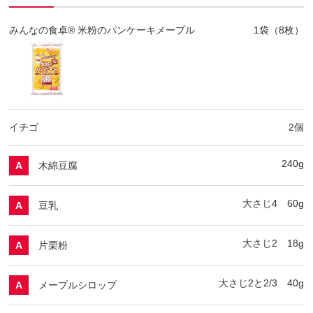
みんなの食卓® 米粉のパンケーキメープル
1袋（8枚）
イチゴ
2個
240g
木綿豆腐
A
大さじ4 60g
豆乳
A
大さじ2 18g
片栗粉
A
大さじ2と2/3 40g
メープルシロップ
A