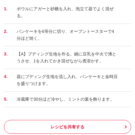
1.
ボウルにアガーと砂糖を入れ、泡立て器でよく混ぜ
る。
2.
パンケーキを6等分に切り、オーブントースターで4
分ほど焼く。
3.
【A】ブディング生地を作る。鍋に豆乳を中火で沸と
うさせ、1を入れてかき混ぜながら煮溶かす。
4.
器にプディング生地を流し入れ、パンケーキと金時豆
を盛りつけます。
5.
冷蔵庫で30分ほど冷やし、ミントの葉を飾ります。
レシピを共有する