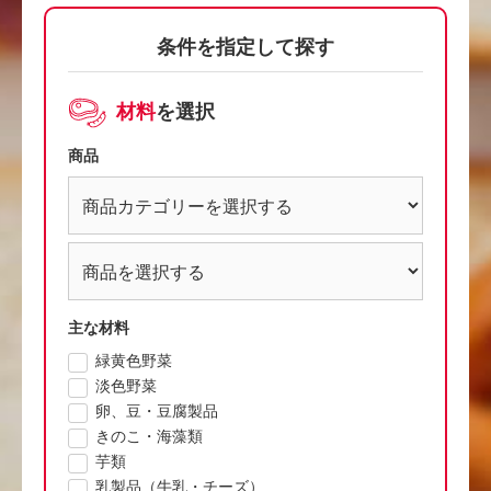
条件を指定して探す
材料
を選択
商品
主な材料
緑黄色野菜
淡色野菜
卵、豆・豆腐製品
きのこ・海藻類
芋類
乳製品（牛乳・チーズ）