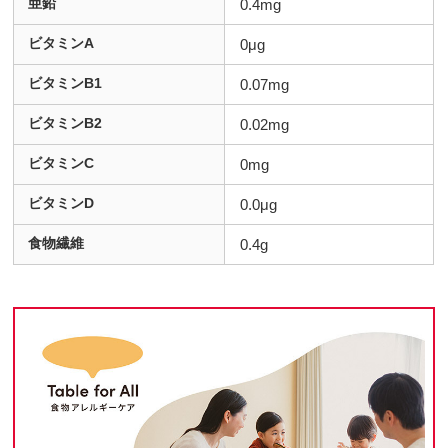
亜鉛
0.4mg
ビタミンA
0μg
ビタミンB1
0.07mg
ビタミンB2
0.02mg
ビタミンC
0mg
ビタミンD
0.0μg
食物繊維
0.4g