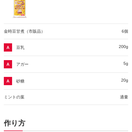
金時豆甘煮（市販品）
6個
200g
豆乳
A
5g
アガー
A
20g
砂糖
A
ミントの葉
適量
作り方