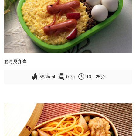
お月見弁当
583kcal
0.7g
10～25分