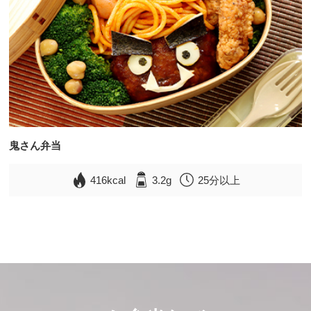
鬼さん弁当
416kcal
3.2g
25分以上