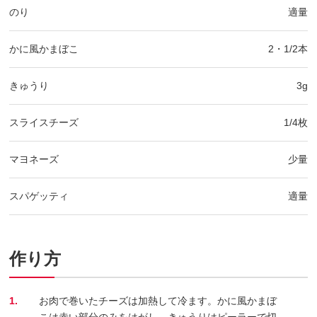
のり
適量
かに風かまぼこ
2・1/2本
きゅうり
3g
スライスチーズ
1/4枚
マヨネーズ
少量
スパゲッティ
適量
作り方
1.
お肉で巻いたチーズは加熱して冷ます。かに風かまぼ
こは赤い部分のみをはがし、きゅうりはピーラーで切