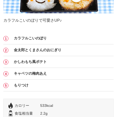
カラフルこいのぼりで可愛さUP♪
カラフルこいのぼり
金太郎とくまさんのおにぎり
かしわもち風ポテト
キャベツの梅肉あえ
もりつけ
カロリー
533kcal
食塩相当量
2.2g