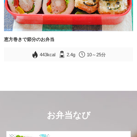
恵方巻きで節分のお弁当
443kcal
2.4g
10～25分
お弁当なび