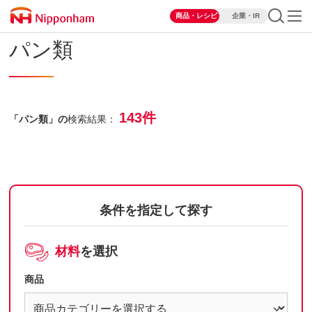
商品・レシピ
企業・IR
パン類
143件
「パン類」の
検索結果：
条件を指定して探す
材料
を選択
商品