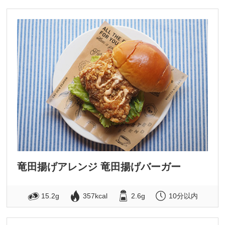
竜田揚げアレンジ 竜田揚げバーガー
15.2g
357kcal
2.6g
10分以内