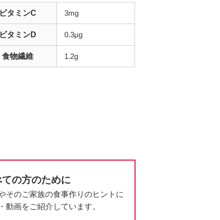
ビタミンC
3mg
ビタミンD
0.3μg
食物繊維
1.2g
べての方のために
やそのご家族の食事作りのヒントに
・動画をご紹介しています。