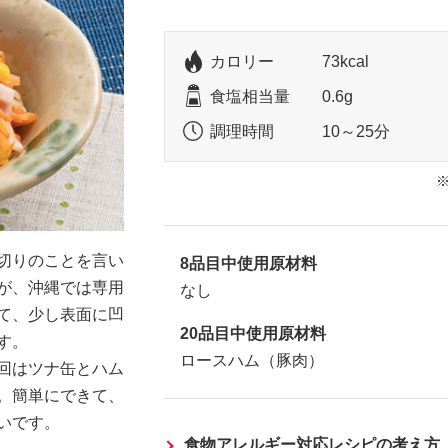
カロリー
73kcal
食塩相当量
0.6g
調理時間
10～25分
切りのことを言い
8品目中使用原材料
が、沖縄では専用
なし
て、少し表面に凹
20品目中使用原材料
す。
ロースハム（豚肉）
回はツナ缶とハム
。簡単にできて、
いです。
食物アレルギー対応レシピの考え方