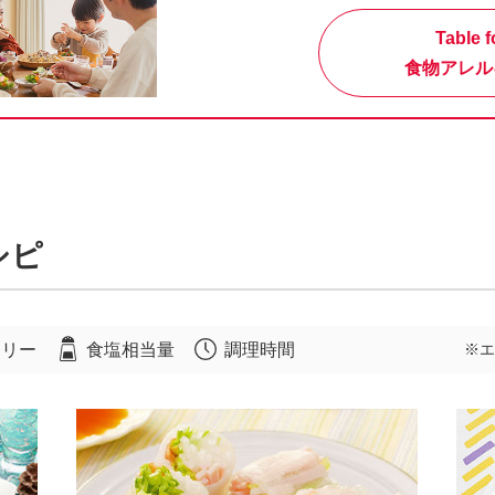
Table f
食物アレル
シピ
ロリー
食塩相当量
調理時間
※エ