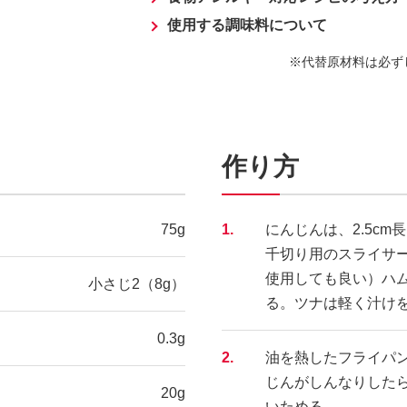
使用する調味料について
代替原材料は必ず
作り方
75g
1.
にんじんは、2.5c
千切り用のスライサ
使用しても良い）ハム
小さじ2（8g）
る。ツナは軽く汁け
0.3g
2.
油を熱したフライパ
じんがしんなりした
20g
いためる。