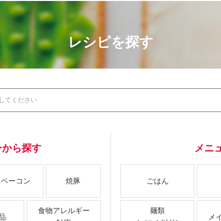
レシピを探す
ーから探す
メニ
ベーコン
焼豚
ごはん
食物アレルギー
麺類
品
メ