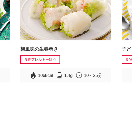
梅風味の生春巻き
子ど
食物アレルギー対応
食
分
106kcal
1.4g
10～25分