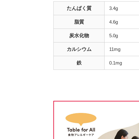
たんぱく質
3.4g
脂質
4.6g
炭水化物
5.0g
カルシウム
11mg
鉄
0.1mg