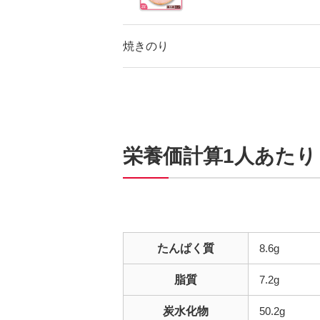
焼きのり
栄養価計算1人あたり
たんぱく質
8.6g
脂質
7.2g
炭水化物
50.2g