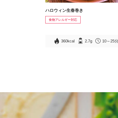
ハロウィン生春巻き
食物アレルギー対応
360kcal
2.7g
10～25