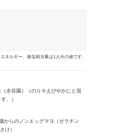
エネルギー、食塩相当量は1人分の値です。
け 鮭（永谷園）（のり※えびやかにと混
ます。）
1歳からのノンエッグマヨ（ゼラチン
（さけ）