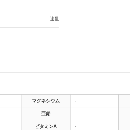
適量
マグネシウム
-
亜鉛
-
ビタミンA
-