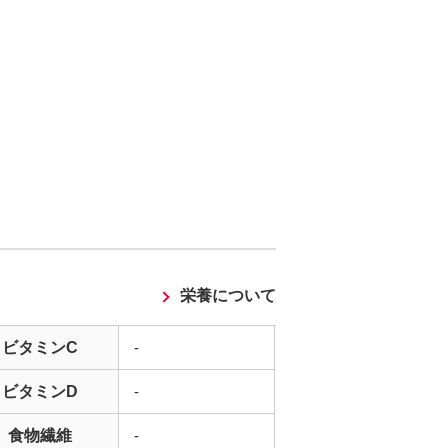
栄養について
ビタミンC
-
ビタミンD
-
食物繊維
-