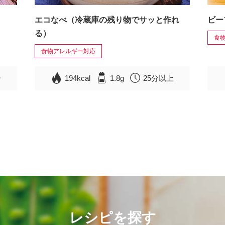
エコなべ（冷蔵庫の残り物でサッと作れ
ビー
る）
食
食物アレルギー対応
分
194kcal
1.8g
25分以上
レシピを探す