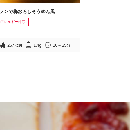
フンで梅おろしそうめん風
物アレルギー対応
267kcal
1.4g
10～25分