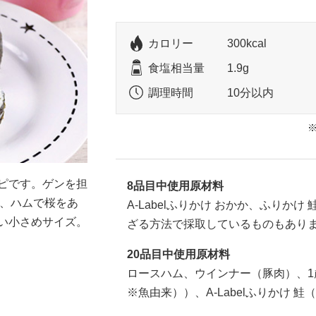
カロリー
300kcal
食塩相当量
1.9g
調理時間
10分以内
ピです。ゲンを担
8品目中使用原材料
と、ハムで桜をあ
A-Labelふりかけ おかか、ふりか
い小さめサイズ。
ざる方法で採取しているものもあり
20品目中使用原材料
ロースハム、ウインナー（豚肉）、
※魚由来））、A-Labelふりかけ 鮭