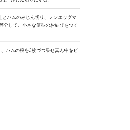
鮭とハムのみじん切り、ノンエッグマ
2等分して、小さな俵型のお結びをつく
て、ハムの桜を3枚づつ乗せ真ん中をピ