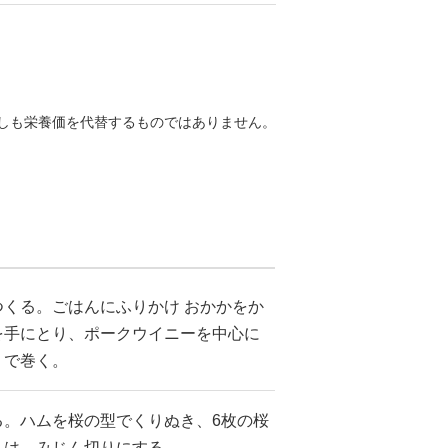
しも栄養価を代替するものではありません。
くる。ごはんにふりかけ おかかをか
を手にとり、ポークウイニーを中心に
りで巻く。
る。ハムを桜の型でくりぬき、6枚の桜
ムは、みじん切りにする。