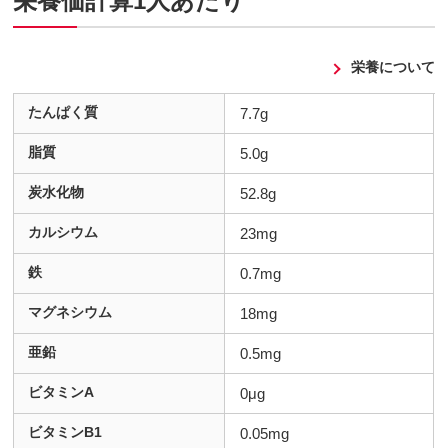
栄養価計算1人あたり
栄養について
たんぱく質
7.7g
脂質
5.0g
炭水化物
52.8g
カルシウム
23mg
鉄
0.7mg
マグネシウム
18mg
亜鉛
0.5mg
ビタミンA
0μg
ビタミンB1
0.05mg