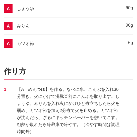
90g
しょうゆ
A
90g
みりん
A
6g
カツオ節
A
作り方
1.
【A：めんつゆ】を作る。なべに水、こんぶを入れ30
分置き、火にかけて沸騰直前にこんぶを取り出す。し
ょうゆ、みりんを入れ火にかけひと煮立ちしたら火を
弱め、カツオ節を加え2分煮て火を止める。カツオ節
が沈んだら、ざるにキッチンペーパーを敷いてこす。
粗熱が取れたら冷蔵庫で冷やす。（冷やす時間は調理
時間外）