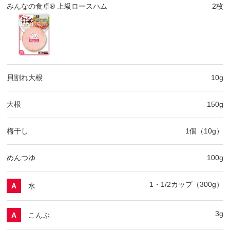
みんなの食卓® 上級ロースハム
2枚
貝割れ大根
10g
大根
150g
梅干し
1個（10g）
めんつゆ
100g
1・1/2カップ（300g）
水
A
3g
こんぶ
A