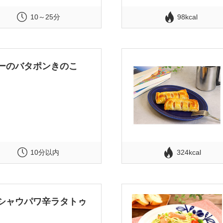
10～25分
98kcal
ーのバタポンきのこ
10分以内
324kcal
シャウパワ辛ラタトゥ