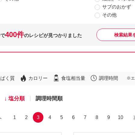
サブのおかず
その他
400件
検索結果
件で
のレシピが見つかりました
んぱく質
カロリー
食塩相当量
調理時間
※エ
塩分順
調理時間順
へ
1
2
3
4
5
6
7
8
9
10