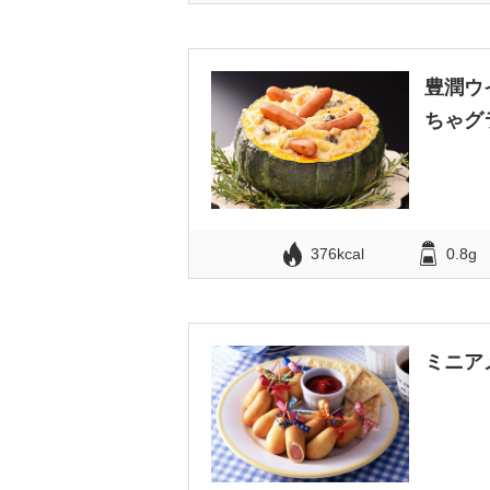
豊潤ウ
ちゃグ
376kcal
0.8g
ミニア