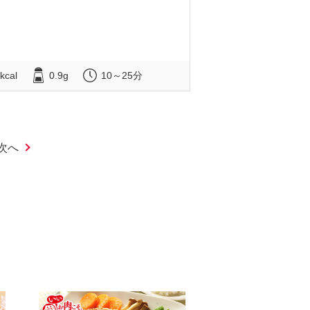
kcal
0.9g
10～25分
次へ