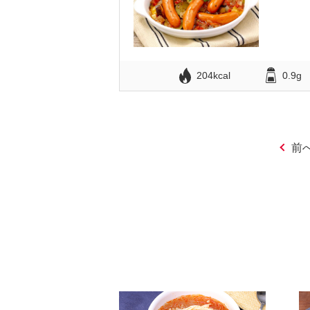
204kcal
0.9g
前