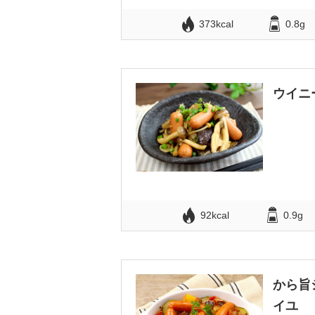
373kcal
0.8g
ウイニ
92kcal
0.9g
から旨
イユ