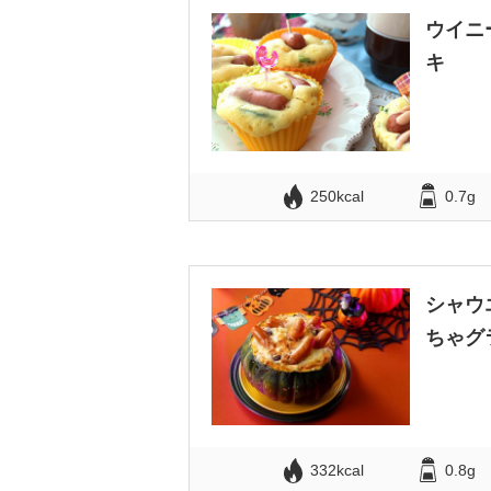
ウイニ
キ
250kcal
0.7g
シャウ
ちゃグ
332kcal
0.8g