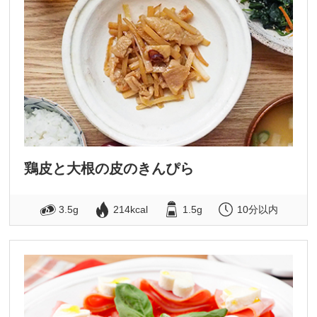
鶏皮と大根の皮のきんぴら
3.5g
214kcal
1.5g
10分以内