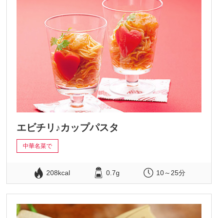
エビチリ♪カップパスタ
中華名菜で
208kcal
0.7g
10～25分