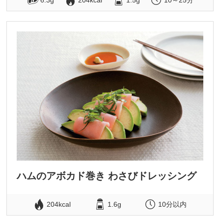
6.3g
204kcal
1.5g
10～25分
ハムのアボカド巻き わさびドレッシング
204kcal
1.6g
10分以内