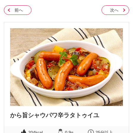
前へ
次へ
から旨シャウパワ辛ラタトゥイユ
204kcal
0.9g
25分以上