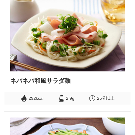
ネバネバ和風サラダ麺
292kcal
2.9g
25分以上