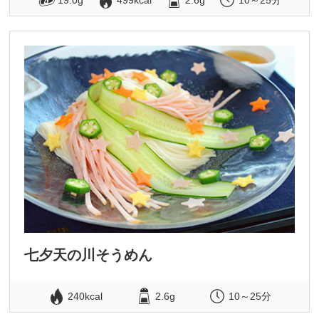
19.0g
499kcal
2.6g
10～25分
七夕天の川そうめん
240kcal
2.6g
10～25分