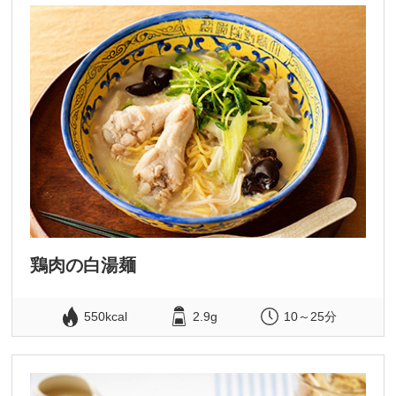
鶏肉の白湯麺
550kcal
2.9g
10～25分