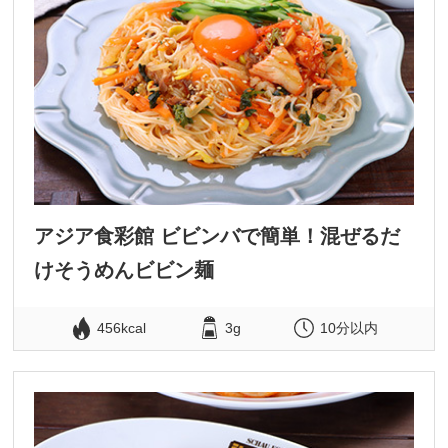
アジア食彩館 ビビンバで簡単！混ぜるだ
けそうめんビビン麺
456kcal
3g
10分以内