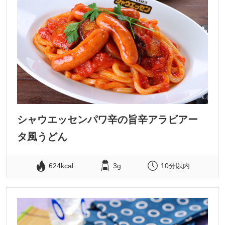
シャウエッセンパワ辛の旨辛アラビアー
タ風うどん
624kcal
3g
10分以内