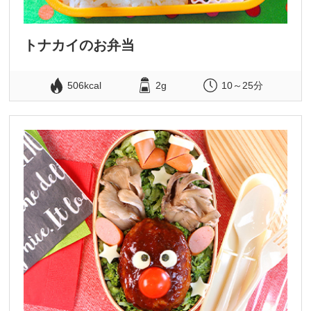
トナカイのお弁当
506kcal
2g
10～25分