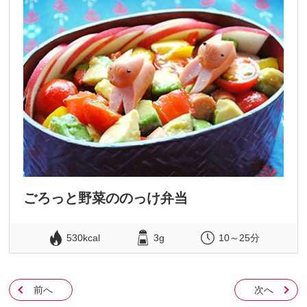
ごろっと野菜ののっけ弁当
530kcal
3g
10～25分
前へ
次へ