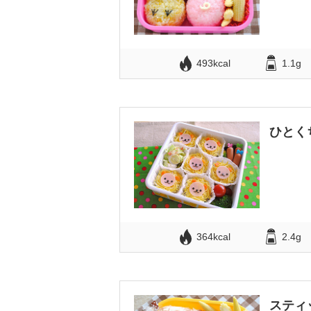
493kcal
1.1g
ひとく
364kcal
2.4g
スティ