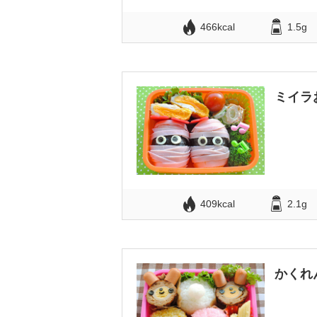
466kcal
1.5g
ミイラ
409kcal
2.1g
かくれ