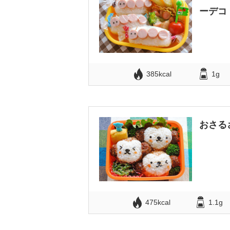
ーデコ
385kcal
1g
おさる
475kcal
1.1g