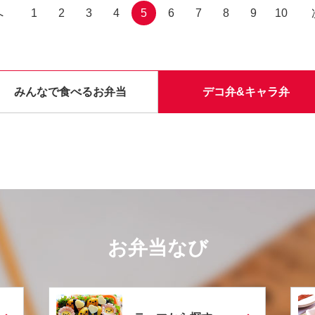
へ
1
2
3
4
5
6
7
8
9
10
みんなで食べるお弁当
デコ弁&キャラ弁
お弁当なび