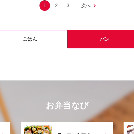
1
2
3
次へ
ごはん
パン
お弁当なび