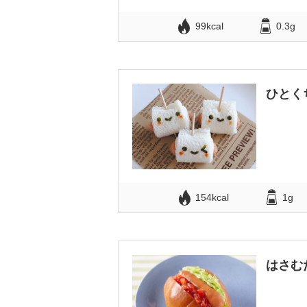
99kcal
0.3g
ひとく
154kcal
1g
はさむ