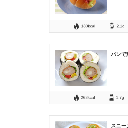
180kcal
2.1g
パンで
263kcal
1.7g
スニー