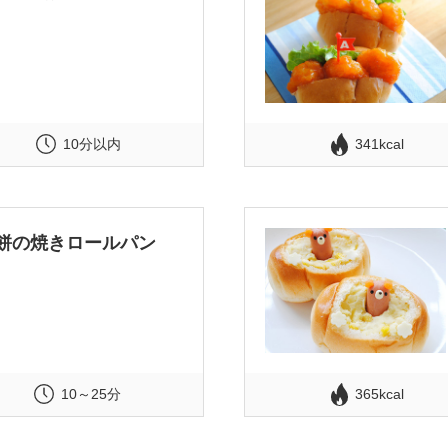
10分以内
341kcal
餅の焼きロールパン
10～25分
365kcal