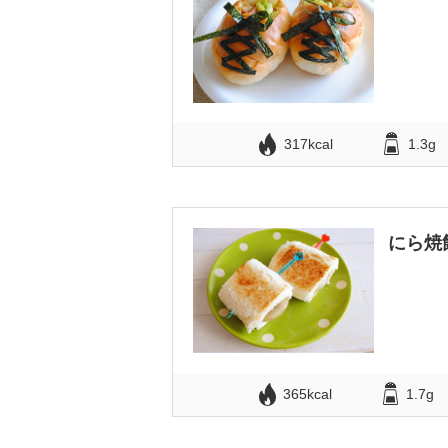
317kcal
1.3g
にら焼
365kcal
1.7g