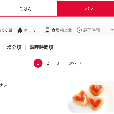
ごはん
パン
んぱく質
カロリー
食塩相当量
調理時間
※エ
塩分順
調理時間順
1
2
3
次へ
サレ