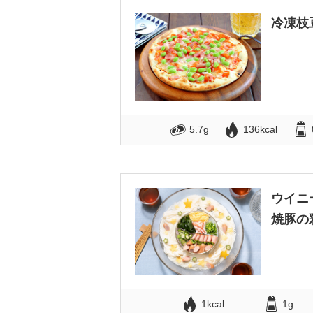
冷凍枝
5.7g
136kcal
ウイニ
焼豚の
1kcal
1g