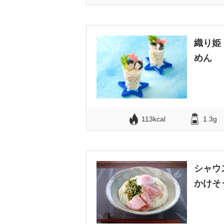
織り姫
めん
113kcal
1.3g
シャウ
かけそ