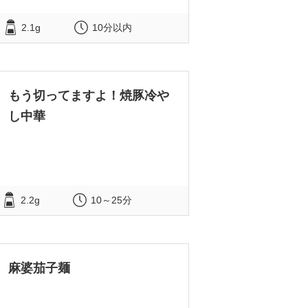
2.1g
10分以内
もう切ってますよ！焼豚冷や
し中華
2.2g
10～25分
麻婆茄子麺