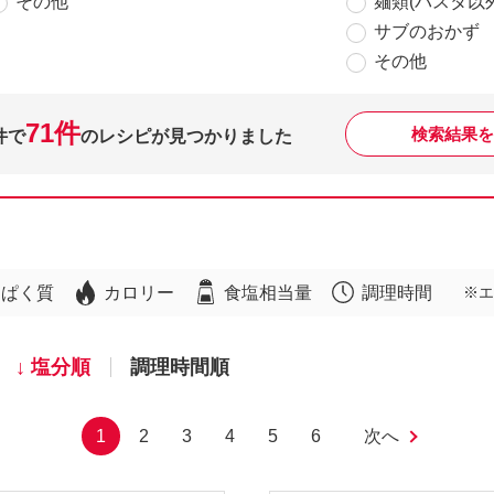
その他
麺類(パスタ以外
サブのおかず
その他
71件
検索結果を
件で
のレシピが見つかりました
んぱく質
カロリー
食塩相当量
調理時間
※エ
塩分順
調理時間順
1
2
3
4
5
6
次へ