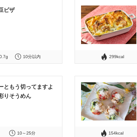
豆ピザ
0.7g
10分以内
299kcal
ーともう切ってますよ
彩りそうめん
10～25分
154kcal