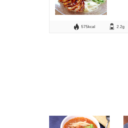
575kcal
2.2g