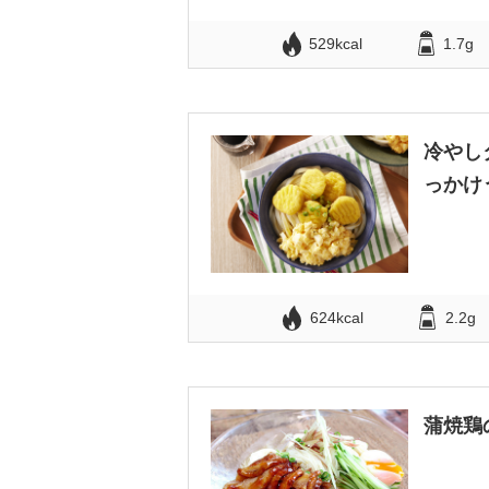
529kcal
1.7g
冷やし
っかけ
624kcal
2.2g
蒲焼鶏