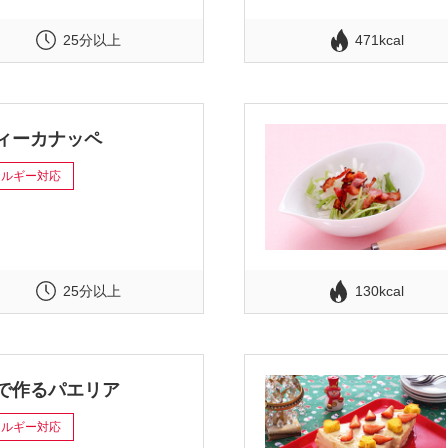
25分以上
471kcal
ィーカナッペ
レルギー対応
25分以上
130kcal
で作るパエリア
レルギー対応