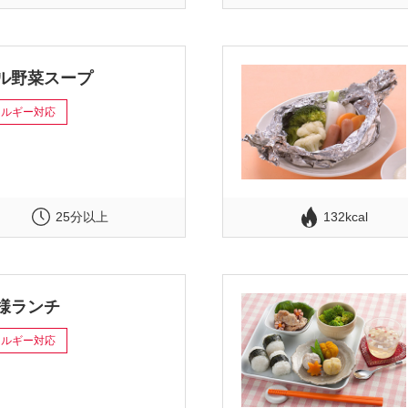
ル野菜スープ
レルギー対応
25分以上
132kcal
様ランチ
レルギー対応