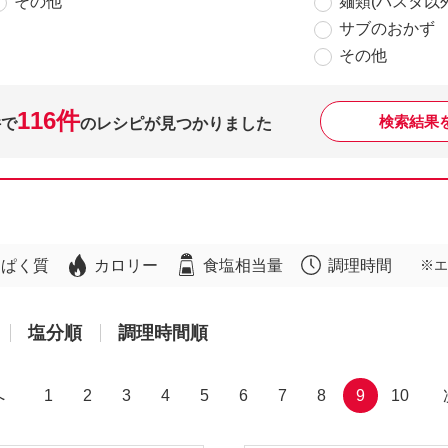
その他
麺類(パスタ以外
サブのおかず
その他
116件
検索結果
件で
のレシピが見つかりました
んぱく質
カロリー
食塩相当量
調理時間
※エ
塩分順
調理時間順
へ
1
2
3
4
5
6
7
8
9
10