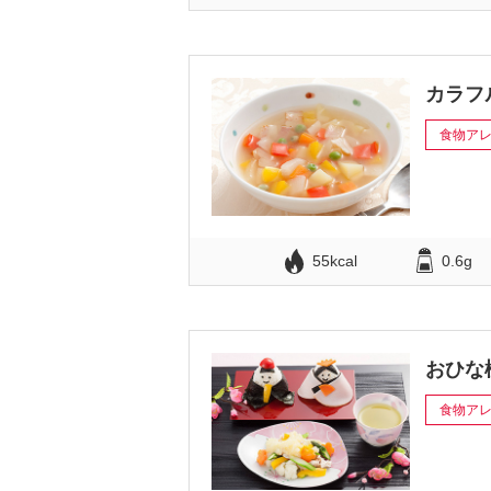
カラフ
食物ア
55kcal
0.6g
おひな
食物ア