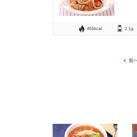
455kcal
2.1g
前