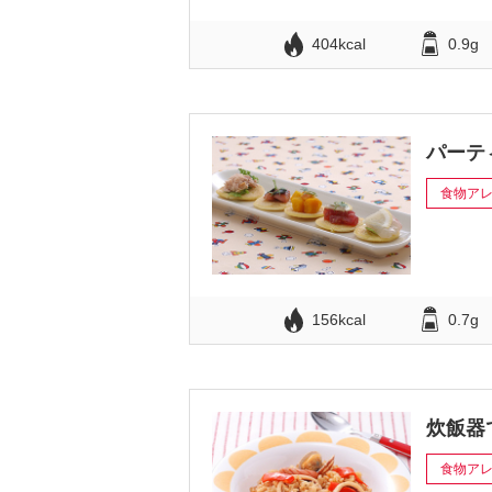
404kcal
0.9g
パーテ
食物ア
156kcal
0.7g
炊飯器
食物ア