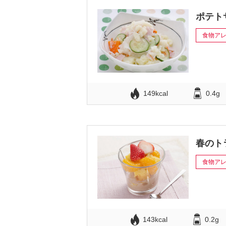
ポテト
食物ア
149kcal
0.4g
春のト
食物ア
143kcal
0.2g