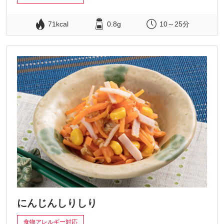
71kcal
0.8g
10～25分
にんじんしりしり
食物アレルギー対応