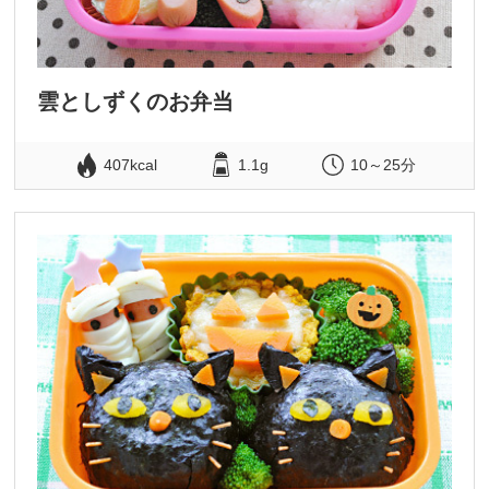
雲としずくのお弁当
407kcal
1.1g
10～25分