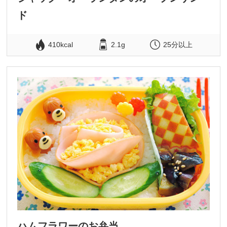
ド
410kcal
2.1g
25分以上
ハムフラワーのお弁当