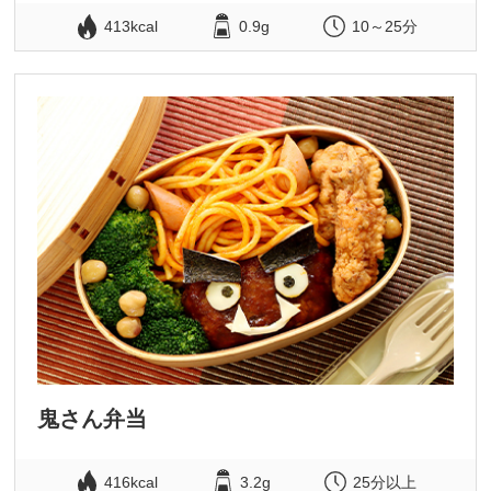
413kcal
0.9g
10～25分
鬼さん弁当
416kcal
3.2g
25分以上