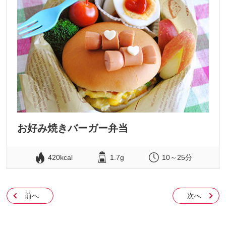
お好み焼きバーガー弁当
420kcal
1.7g
10～25分
前へ
次へ