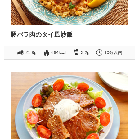
豚バラ肉のタイ風炒飯
21.9g
664kcal
3.2g
10分以内