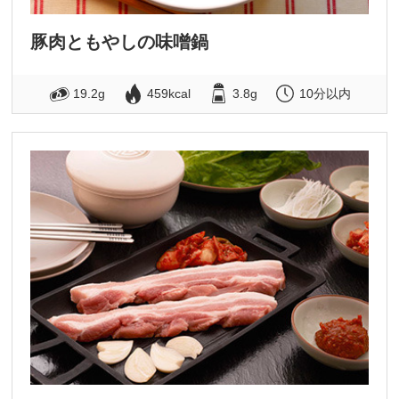
豚肉ともやしの味噌鍋
19.2g
459kcal
3.8g
10分以内