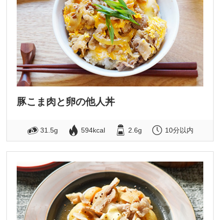
豚こま肉と卵の他人丼
31.5g
594kcal
2.6g
10分以内