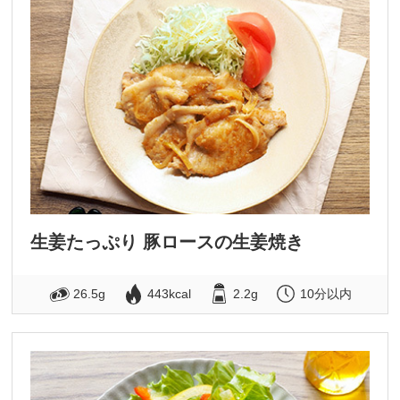
生姜たっぷり 豚ロースの生姜焼き
26.5g
443kcal
2.2g
10分以内