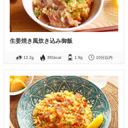
生姜焼き風炊き込み御飯
12.2g
391kcal
1.9g
10分以内