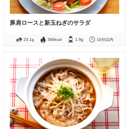
豚肩ロースと新玉ねぎのサラダ
23.1g
366kcal
1.9g
10分以内