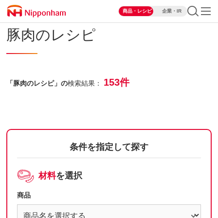
商品・レシピ
企業・IR
豚肉のレシピ
153件
「豚肉のレシピ」の
検索結果：
条件を指定して探す
材料
を選択
商品