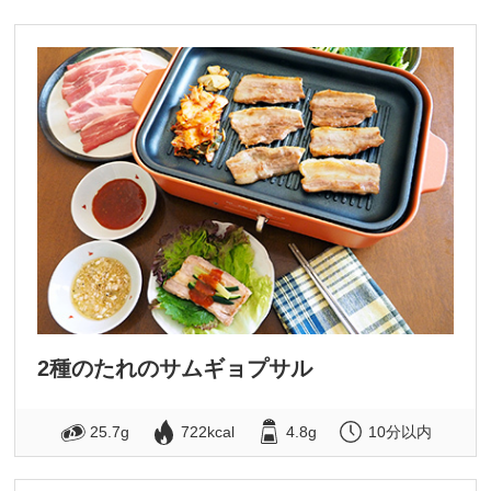
2種のたれのサムギョプサル
25.7g
722kcal
4.8g
10分以内