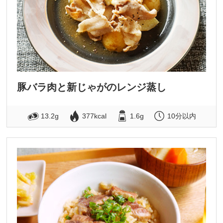
豚バラ肉と新じゃがのレンジ蒸し
13.2g
377kcal
1.6g
10分以内