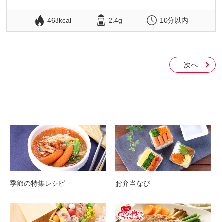
468kcal
2.4g
10分以内
次へ
季節の特集レシピ
お弁当なび