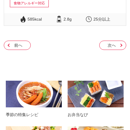
食物アレルギー対応
585kcal
2.8g
25分以上
前へ
次へ
季節の特集レシピ
お弁当なび