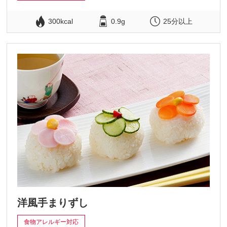
300kcal
0.9g
25分以上
洋風手まりずし
食物アレルギー対応