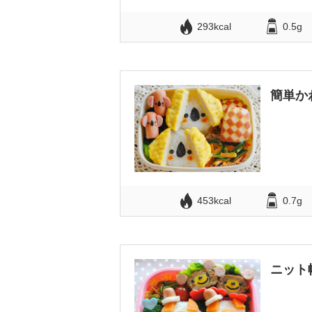
293kcal
0.5g
簡単か
453kcal
0.7g
ニット