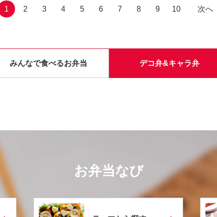
1
2
3
4
5
6
7
8
9
10
次へ
みんなで食べるお弁当
デコ弁&キャラ弁
お弁当なび