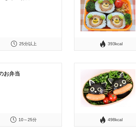
25分以上
393kcal
のお弁当
10～25分
498kcal