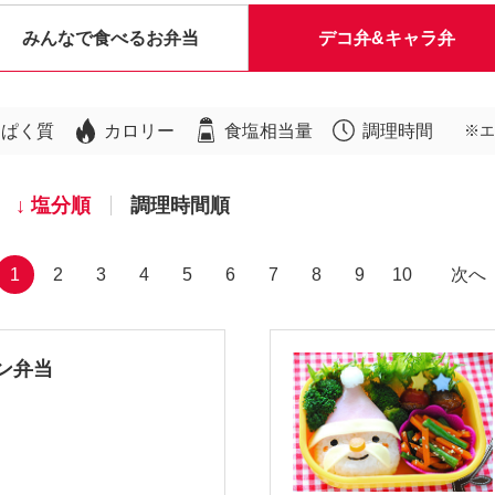
みんなで食べるお弁当
デコ弁&キャラ弁
んぱく質
カロリー
食塩相当量
調理時間
※エ
塩分順
調理時間順
1
2
3
4
5
6
7
8
9
10
次へ
ン弁当