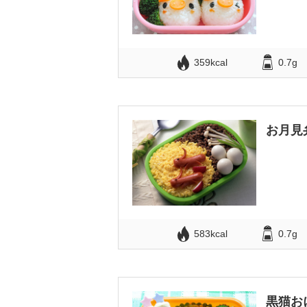
359kcal
0.7g
お月見
583kcal
0.7g
黒猫お