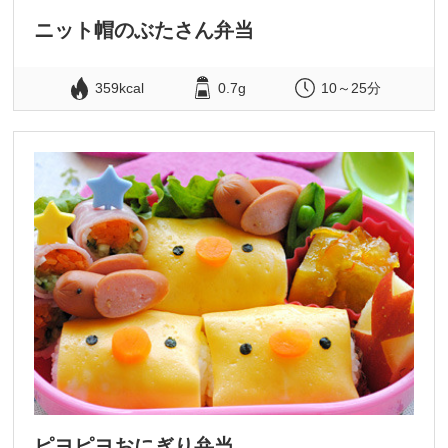
ニット帽のぶたさん弁当
359kcal
0.7g
10～25分
ピヨピヨおにぎり弁当