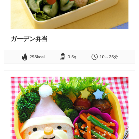
ガーデン弁当
293kcal
0.5g
10～25分