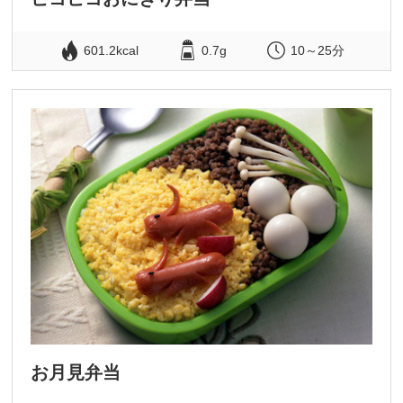
601.2kcal
0.7g
10～25分
お月見弁当